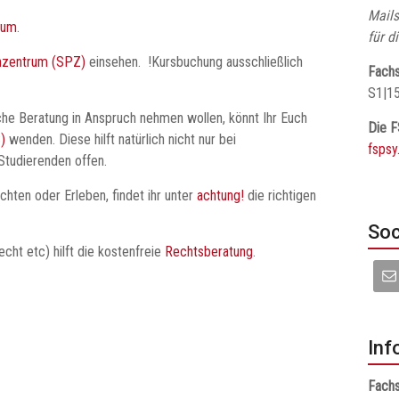
Mails
rum
.
für d
nzentrum (SPZ)
einsehen. !Kursbuchung ausschließlich
Fachs
S1|1
che Beratung in Anspruch nehmen wollen, könnt Ihr Euch
Die F
)
wenden. Diese hilft natürlich nicht nur bei
fspsy
Studierenden offen.
achten oder Erleben, findet ihr unter
achtung!
die richtigen
Soc
cht etc) hilft die kostenfreie
Rechtsberatung
.
Inf
Fachs