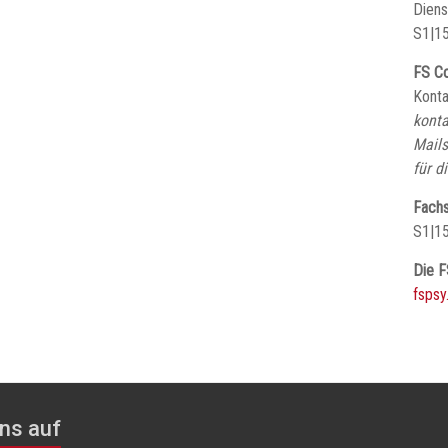
Diens
S1|15
FS Co
Konta
konta
Mails
für d
Fachs
S1|1
Die F
fspsy
ns auf