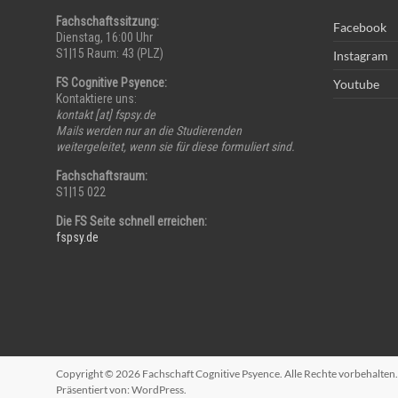
Fachschaftssitzung:
Facebook
Dienstag, 16:00 Uhr
S1|15 Raum: 43 (PLZ)
Instagram
FS Cognitive Psyence:
Youtube
Kontaktiere uns:
kontakt [at] fspsy.de
Mails werden nur an die Studierenden
weitergeleitet, wenn sie für diese formuliert sind.
Fachschaftsraum:
S1|15 022
Die FS Seite schnell erreichen:
fspsy.de
Copyright © 2026
Fachschaft Cognitive Psyence
. Alle Rechte vorbehalte
Präsentiert von:
WordPress
.