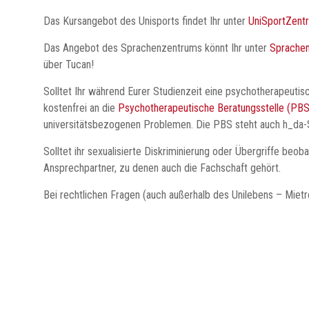
Humanwissenschaften
Das Kursangebot des Unisports findet Ihr unter
UniSportZent
an
der
Das Angebot des Sprachenzentrums könnt Ihr unter
Sprache
TU
über Tucan!
Darmstadt.
Solltet Ihr während Eurer Studienzeit eine psychotherapeutis
kostenfrei an die
Psychotherapeutische Beratungsstelle (PBS
universitätsbezogenen Problemen. Die PBS steht auch h_da-
Solltet ihr sexualisierte Diskriminierung oder Übergriffe beob
Ansprechpartner, zu denen auch die Fachschaft gehört.
Bei rechtlichen Fragen (auch außerhalb des Unilebens – Mietre