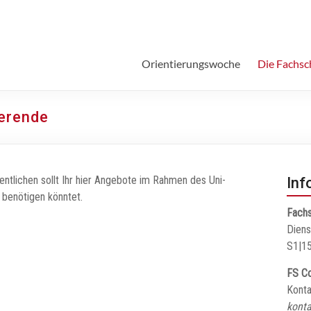
Orientierungswoche
Die Fachsc
ierende
sentlichen sollt Ihr hier Angebote im Rahmen des Uni-
Inf
n benötigen könntet.
Fachs
Diens
S1|15
FS Co
Konta
konta