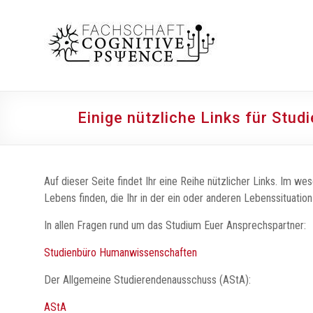
Zum
Inhalt
Fachschaft
springen
Cognitive
Psyence
Studierendenvertretung
Einige nützliche Links für Stud
für
Cognitive
Science
&
Auf dieser Seite findet Ihr eine Reihe nützlicher Links. Im we
Psychologie
Lebens finden, die Ihr in der ein oder anderen Lebenssituatio
am
Institut
In allen Fragen rund um das Studium Euer Ansprechspartner:
für
Studienbüro Humanwissenschaften
Psychologie
des
Der Allgemeine Studierendenausschuss (AStA):
Fachbereichs
AStA
für