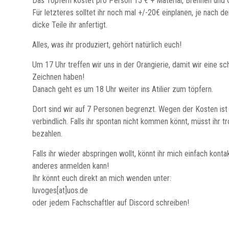
Das Töpfern kostet pro Person 15 € + Material, Brennen und G
Humanwissenschaften
Für letzteres solltet ihr noch mal +/-20€ einplanen, je nach d
an
dicke Teile ihr anfertigt.
der
Alles, was ihr produziert, gehört natürlich euch!
TU
Darmstadt.
Um 17 Uhr treffen wir uns in der Orangierie, damit wir eine s
Zeichnen haben!
Danach geht es um 18 Uhr weiter ins Atilier zum töpfern.
Dort sind wir auf 7 Personen begrenzt. Wegen der Kosten is
verbindlich. Falls ihr spontan nicht kommen könnt, müsst ihr 
bezahlen.
Falls ihr wieder abspringen wollt, könnt ihr mich einfach kont
anderes anmelden kann!
Ihr könnt euch direkt an mich wenden unter:
luvoges[at]uos.de
oder jedem Fachschaftler auf Discord schreiben!