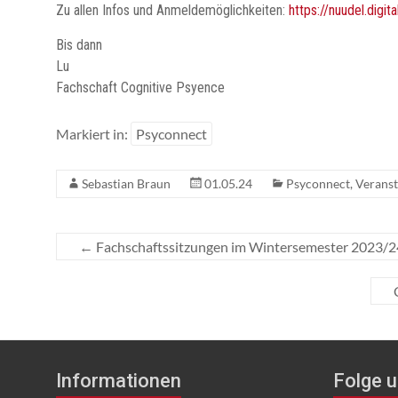
Zu allen Infos und Anmeldemöglichkeiten:
https://nuudel.dig
Bis dann
Lu
Fachschaft Cognitive Psyence
Markiert in:
Psyconnect
Sebastian Braun
01.05.24
Psyconnect
,
Veranst
←
Fachschaftssitzungen im Wintersemester 2023/2
Informationen
Folge u