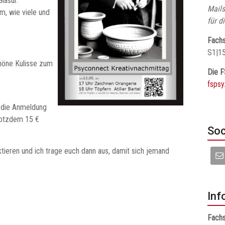
lasur.
Mails
em, wie viele und
für d
Fachs
S1|1
chöne Kulisse zum
Die F
fspsy
t die Anmeldung
trotzdem 15 €
Soc
aktieren und ich trage euch dann aus, damit sich jemand
Inf
Fachs