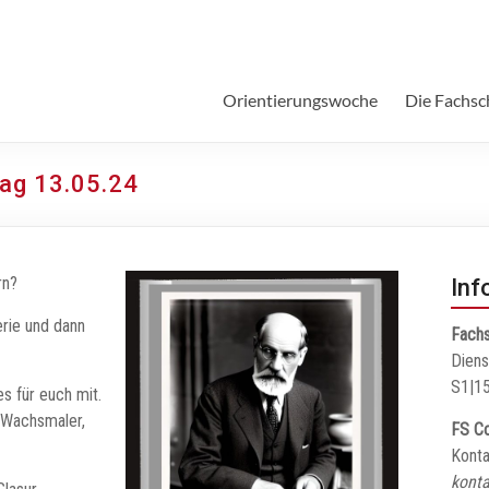
Orientierungswoche
Die Fachsc
ag 13.05.24
rn?
Inf
rie und dann
Fachs
Diens
S1|15
s für euch mit.
 Wachsmaler,
FS Co
Konta
konta