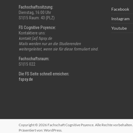
Fachschaftssitzung:
Facebook
Dienstag, 16:00 Uhr
S1|15 Raum: 43 (PLZ)
Instagram
FS Cognitive Psyence:
Youtube
Kontaktiere uns:
kontakt [at] fspsy.de
Mails werden nur an die Studierenden
weitergeleitet, wenn sie für diese formuliert sind.
Fachschaftsraum:
S1|15 022
Die FS Seite schnell erreichen:
fspsy.de
Copyright © 2026
Fachschaft Cognitive Psyence
. Alle Rechte vorbehalte
Präsentiert von:
WordPress
.