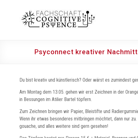
Zum
Inhalt
Fachschaft
springen
Cognitive
Psyence
Studierendenvertretung
Psyconnect kreativer Nachmitt
für
Cognitive
Science
&
Du bist kreativ und künstlerisch? Oder wärst es zumindest ge
Psychologie
am
Am Montag dem 13.05. gehen wir erst Zeichnen in der Orange
Institut
in Bessungen im Atilier Bartel töpfern.
für
Zum Zeichnen bringen wir Papier, Bleistifte und Radiergummie
Psychologie
Wenn ihr etwas besonderes mitbringen möchtet, dann nur zu.
des
gouache, und alles weitere sind gern gesehen!
Fachbereichs
für