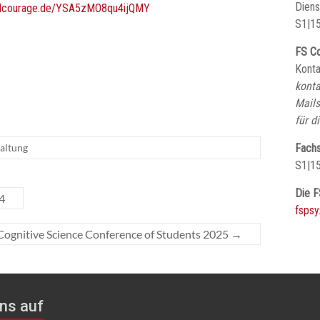
Diens
italcourage.de/YSA5zMO8qu4ijQMY
S1|15
FS Co
Konta
konta
Mails
für d
altung
Fachs
S1|1
Die F
4
fspsy
Cognitive Science Conference of Students 2025
→
ns auf