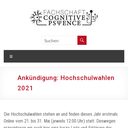
Zum
Inhalt
springen
Fachschaft
Cognitive
Menü
Psyence
Studierendenvertretung
Ankündigung: Hochschulwahlen
für
Cognitive
2021
Science
&
Psychologie
am
Die Hochschulwahlen stehen an und finden dieses Jahr erstmals
Institut
Online vom 21. bis 31. Mai (jeweils 12:00 Uhr) statt. Deswegen
für
präsentieren wir euch hier eine kurze Liste und Erklärung der