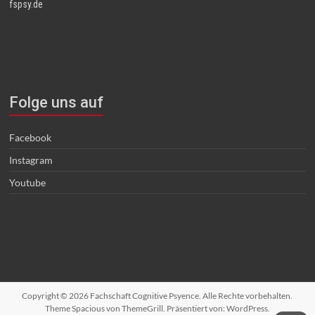
fspsy.de
Folge uns auf
Facebook
Instagram
Youtube
Copyright © 2026
Fachschaft Cognitive Psyence
. Alle Rechte vorbehalten.
Theme
Spacious
von ThemeGrill. Präsentiert von:
WordPress
.