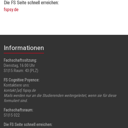
Die FS Seite schnell erreichen:
fspsy.de
Informationen
Fachschaftssitzung:
Dienstag, 16:00 Uhr
S1|15 Raum: 43 (PLZ)
FS Cognitive Psyence:
Kontaktiere uns:
kontakt [at] fspsy.de
Mails werden nur an die Studierenden weitergeleitet, wenn sie für diese
formuliert sind.
Fachschaftsraum:
S1|15 022
Die FS Seite schnell erreichen: