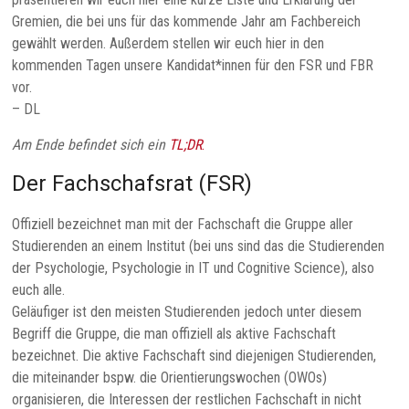
Psychologie
Gremien, die bei uns für das kommende Jahr am Fachbereich
des
gewählt werden. Außerdem stellen wir euch hier in den
Fachbereichs
kommenden Tagen unsere Kandidat*innen für den FSR und FBR
für
vor.
Humanwissenschaften
– DL
an
Am Ende befindet sich ein
TL;DR
.
der
TU
Der Fachschafsrat (FSR)
Darmstadt.
Offiziell bezeichnet man mit der Fachschaft die Gruppe aller
Studierenden an einem Institut (bei uns sind das die Studierenden
der Psychologie, Psychologie in IT und Cognitive Science), also
euch alle.
Geläufiger ist den meisten Studierenden jedoch unter diesem
Begriff die Gruppe, die man offiziell als aktive Fachschaft
bezeichnet. Die aktive Fachschaft sind diejenigen Studierenden,
die miteinander bspw. die Orientierungswochen (OWOs)
organisieren, die Interessen der restlichen Fachschaft in nicht